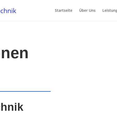
echnik
Startseite
Über Uns
Leistun
onen
chnik