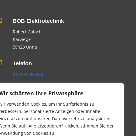

BOB Elektrotechnik
Robert Galoch
Karweg 6
59423 Unna

Telefon
0171 47 86 595
02303 9423907
Wir schätzen Ihre Privatsphäre

Email
Wir verwenden Cookies, um Ihr Surferlebnis zu
verbessern, personalisierte Anzeigen oder Inhalte
info@bobelektrotechnik.eu
einzusetzen und unseren Datenverkehr zu analysieren.
Wenn Sie auf „Alle akzeptieren" klicken, stimmen Sie der
Anwendung von Cookies zu.