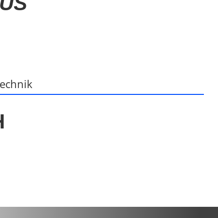
LUS
technik
H